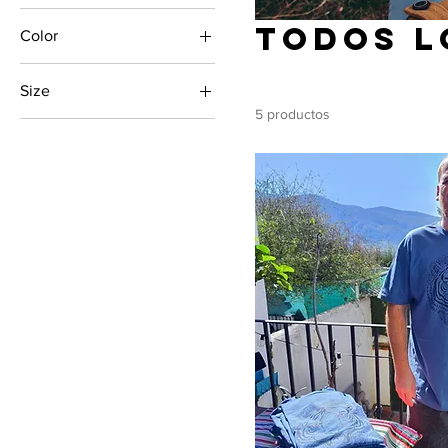
Todos l
Color
Size
5 productos
Large
Medium
Small
XL