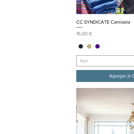
Vista ráp
CC SYNDICATE Camiseta
Precio
15,00 €
Size
Agregar al C