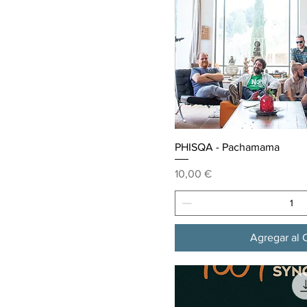
Vista ráp
PHISQA - Pachamama
Precio
10,00 €
Agregar al C